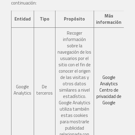
continuación:
Más
Entidad
Tipo
Propósito
información
Recoger
información
sobre la
navegación de los
usuarios por el
sitio con el fin de
conocer el origen
de las visitas y
Google
otros datos
Analytics
Google
De
similares a nivel
Centro de
Analytics
terceros
estadístico.
privacidad de
Google Analytics
Google
utiliza también
estas cookies
para mostrarle
publicidad
relacionada con